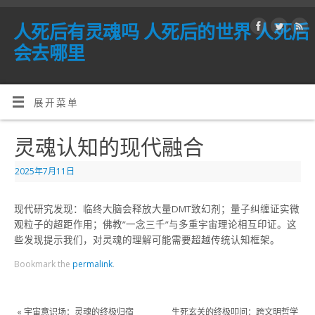
人死后有灵魂吗 人死后的世界 人死后
会去哪里
展开菜单
灵魂认知的现代融合
2025年7月11日
现代研究发现：临终大脑会释放大量DMT致幻剂；量子纠缠证实微
观粒子的超距作用；佛教”一念三千”与多重宇宙理论相互印证。这
些发现提示我们，对灵魂的理解可能需要超越传统认知框架。
Bookmark the
permalink
.
«
宇宙意识场：灵魂的终极归宿
生死玄关的终极叩问：跨文明哲学