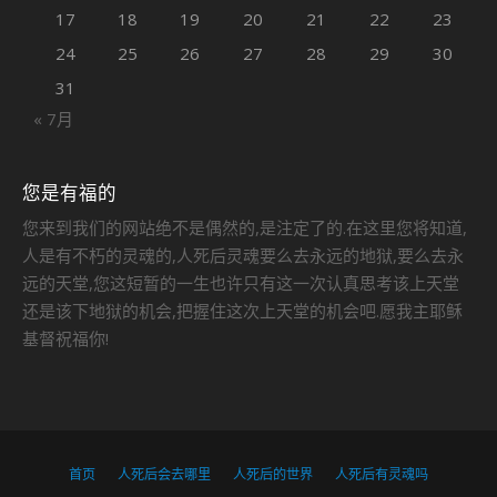
17
18
19
20
21
22
23
24
25
26
27
28
29
30
31
« 7月
您是有福的
您来到我们的网站绝不是偶然的,是注定了的.在这里您将知道,
人是有不朽的灵魂的,人死后灵魂要么去永远的地狱,要么去永
远的天堂,您这短暂的一生也许只有这一次认真思考该上天堂
还是该下地狱的机会,把握住这次上天堂的机会吧.愿我主耶稣
基督祝福你!
首页
人死后会去哪里
人死后的世界
人死后有灵魂吗