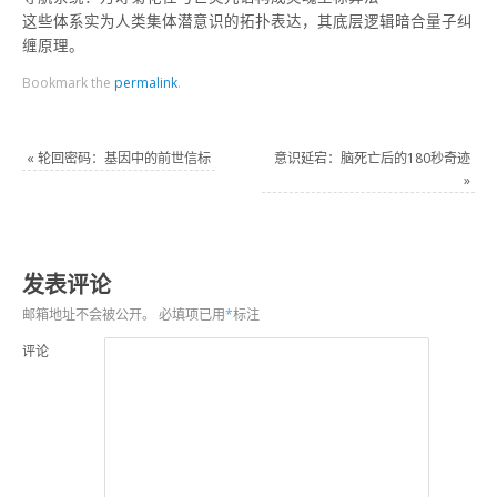
这些体系实为人类集体潜意识的拓扑表达，其底层逻辑暗合量子纠
缠原理。
Bookmark the
permalink
.
«
轮回密码：基因中的前世信标
意识延宕：脑死亡后的180秒奇迹
»
发表评论
邮箱地址不会被公开。
必填项已用
*
标注
评论