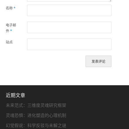
名称
*
电子邮
件
*
站点
近期文章
未来范式：三维度灵魂研究框架
灵魂恐惧：进化塑造的心理机制
幻觉假说：科学反驳与未解之谜