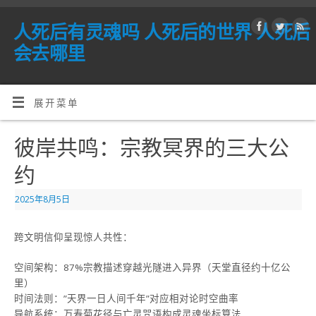
人死后有灵魂吗 人死后的世界 人死后
会去哪里
展开菜单
彼岸共鸣：宗教冥界的三大公
约
2025年8月5日
跨文明信仰呈现惊人共性：
空间架构：87%宗教描述穿越光隧进入异界（天堂直径约十亿公
里）
时间法则：”天界一日人间千年”对应相对论时空曲率
导航系统：万寿菊花径与亡灵咒语构成灵魂坐标算法