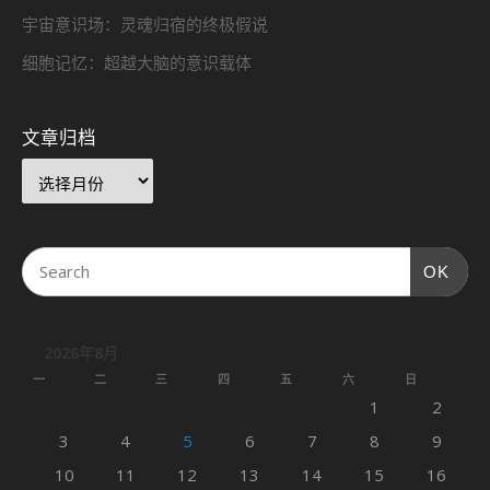
宇宙意识场：灵魂归宿的终极假说
细胞记忆：超越大脑的意识载体
文章归档
OK
2026年8月
一
二
三
四
五
六
日
1
2
3
4
5
6
7
8
9
10
11
12
13
14
15
16