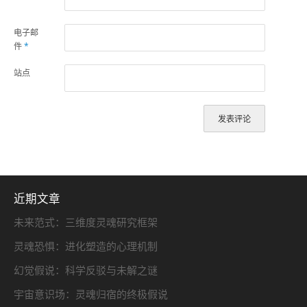
电子邮
件
*
站点
近期文章
未来范式：三维度灵魂研究框架
灵魂恐惧：进化塑造的心理机制
幻觉假说：科学反驳与未解之谜
宇宙意识场：灵魂归宿的终极假说