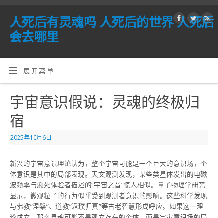
人死后有灵魂吗 人死后的世界 人死后
会去哪里
展开菜单
宇宙意识假说：灵魂的终极归
宿
2025年10月6日
新兴的宇宙意识理论认为，整个宇宙可能是一个巨大的意识场，个
体意识是其中的局部表现。天文观测发现，某些类星体发出的电磁
波频率与濒死体验者描述的”宇宙之音”惊人相似。量子物理学研究
显示，微观粒子的行为似乎受到观测者意识的影响。这些科学发现
与佛教”涅槃”、道教”返璞归真”等古老智慧形成呼应。如果这一理
论成立，那么灵魂可能不是孤立存在的个体，而是宇宙意识场的局