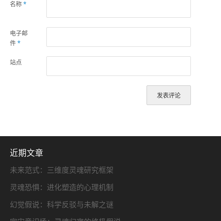
名称
*
电子邮
件
*
站点
近期文章
未来范式：三维度灵魂研究框架
灵魂恐惧：进化塑造的心理机制
幻觉假说：科学反驳与未解之谜