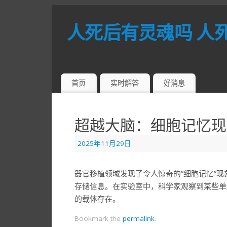
人死后有灵魂吗 人
首页
实时解答
好消息
超越大脑：细胞记忆现
2025年11月29日
器官移植领域发现了令人惊奇的”细胞记忆”
存储信息。在实验室中，科学家观察到某些单
的载体存在。
Bookmark the
permalink
.