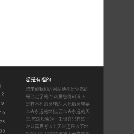
您是有福的
日
您来到我们的网站绝不是偶然的,
2
是注定了的.在这里您将知道,人
9
是有不朽的灵魂的,人死后灵魂要
么去永远的地狱,要么去永远的天
16
堂,您这短暂的一生也许只有这一
23
次认真思考该上天堂还是该下地
30
狱的机会,把握住这次上天堂的机