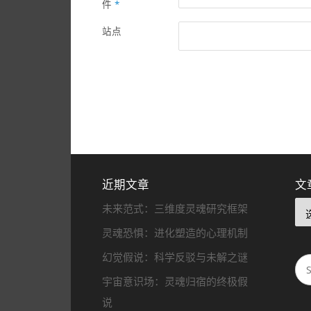
件
*
站点
近期文章
文
未来范式：三维度灵魂研究框架
灵魂恐惧：进化塑造的心理机制
幻觉假说：科学反驳与未解之谜
宇宙意识场：灵魂归宿的终极假
说