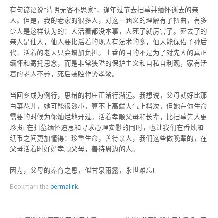
有句谚语说“清明无客不思家”，逢年过节去扫墓并缅怀逝去的亲
人。但是，我的老家的很多人，对这一涵义的理解有了扭曲，有多
少人是这样认为的：人活着都没本事，人死了就厉害了。死去了的
亲人是仙人，仙人要比活着的现人有法术的多，仙人能保佑子孙后
代，活着的老人只会增加负担。上香的目的不是为了对先人的真正
缅怀和寄托思念，而是非常狭隘的保护主义和自私自利观，家有活
着的老人不养，死后装腔作势孝敬。
当回乡成为例行，思绪的村庄正渐行渐远。我想说，父母就好比那
白菜花儿，她可能很渺小，算不上高端大气上档次，但她在你生命
需要的时候为你灿烂地开过。活着孝顺父母和长辈，比扫墓先人更
珍贵! 在扫墓缅怀追思和寻求心理安慰的同时，也让我们在香烛和
纸币之间更加懂得：珍重生命，善待亲人，我们这些做晚辈的，在
父母活着时好好孝顺父母，善待周边的人。
因为，父母的养育之恩，似甘泉雨露，永世难忘!
Bookmark the
permalink
.