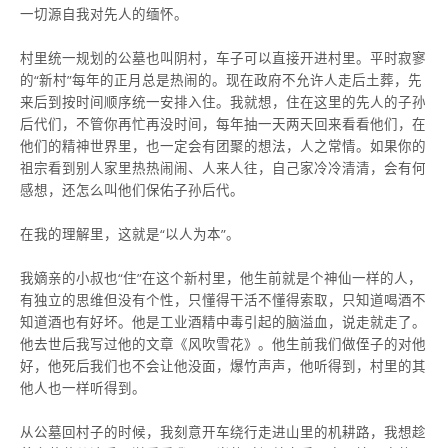
一切源自我对先人的缅怀。
村里统一规划的公墓也叫阴村，车子可以直接开进村里。平时寂寥
的“新村”每年的正月总是热闹的。现在政府不允许人走后土葬，先
来后到按时间顺序统一安排入住。我就想，住在这里的先人的子孙
后代们，不管你再忙再没时间，每年抽一天两天回来看看他们，在
他们的精神世界里，也一定会有团聚的想法，人之常情。如果你的
祖宗看到别人家里热热闹闹、人来人往，自己家冷冷清清，会有何
感想，还怎么叫他们保佑子孙后代。
在我的理解里，这就是“以人为本”。
我嫡亲的小叔也“住”在这个新村里，他生前就是个神仙一样的人，
有独立的思维但没有个性，只懂得干活不懂得索取，只知道喝酒不
知道酒也有好坏。他是工业酒精中毒引起的脑溢血，说走就走了。
他去世后我写过他的文章《风吹雪花》。他生前我们做侄子的对他
好，他死后我们也不会让他没面，爆竹声声，他听得到，村里的其
他人也一样听得到。
从公墓回村子的时候，我刻意开车绕行走进山里的机耕路，我想趁