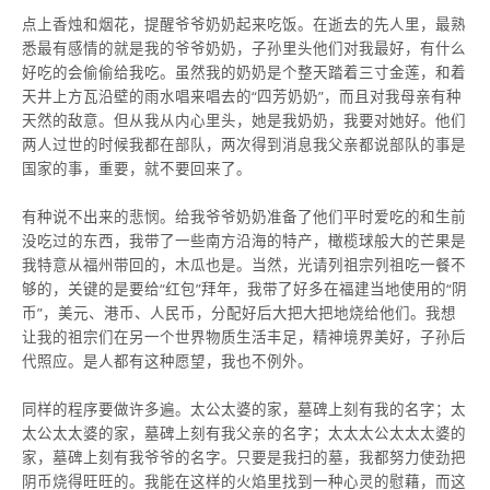
点上香烛和烟花，提醒爷爷奶奶起来吃饭。在逝去的先人里，最熟
悉最有感情的就是我的爷爷奶奶，子孙里头他们对我最好，有什么
好吃的会偷偷给我吃。虽然我的奶奶是个整天踏着三寸金莲，和着
天井上方瓦沿壁的雨水唱来唱去的“四芳奶奶”，而且对我母亲有种
天然的敌意。但从我从内心里头，她是我奶奶，我要对她好。他们
两人过世的时候我都在部队，两次得到消息我父亲都说部队的事是
国家的事，重要，就不要回来了。
有种说不出来的悲悯。给我爷爷奶奶准备了他们平时爱吃的和生前
没吃过的东西，我带了一些南方沿海的特产，橄榄球般大的芒果是
我特意从福州带回的，木瓜也是。当然，光请列祖宗列祖吃一餐不
够的，关键的是要给“红包”拜年，我带了好多在福建当地使用的“阴
币”，美元、港币、人民币，分配好后大把大把地烧给他们。我想
让我的祖宗们在另一个世界物质生活丰足，精神境界美好，子孙后
代照应。是人都有这种愿望，我也不例外。
同样的程序要做许多遍。太公太婆的家，墓碑上刻有我的名字；太
太公太太婆的家，墓碑上刻有我父亲的名字；太太太公太太太婆的
家，墓碑上刻有我爷爷的名字。只要是我扫的墓，我都努力使劲把
阴币烧得旺旺的。我能在这样的火焰里找到一种心灵的慰藉，而这