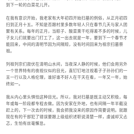
到下一轮的白菜花儿开。
在我有意识开始，我老家有大年初四开始扫墓的例俗，从正月初四
扫到正月十五。不知是否跟村里多数年轻人只在春节几天与家人团
聚有关系。每年的正月，当粽子、酸菜熏干吃得差不多的时候，儿
子女儿们就要出门打工了，这一出去就是一年，要到下一个春节才
能回来，中间的清明节因为间隔短，没有时间回来为祖宗扫墓祭
祖。
列祖列宗们寂伏在清明山水间，当夜深人静的时候，他们会用另外
一个世界特有的夜视仪似的目光，直钉钉地注视着子子孙孙们的一
言一行以及人格伦理，谁好谁不好人在干天在看，一年又一年，始
终如一。
我从内心里头惧怕这种目光。所以，我对扫墓是既主动又积极，每
年或每一阶段都专程去做。因为安家在外地，也有间隔一年半截没
赶上的，下一次去的时候，我会把我没来的原因作简要说明。就跟
现在有的干部犯了错误要跟上级组织述职说清楚一样，虔诚却又忐
忑，生怕有丝毫懈怠。