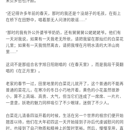
未负乡愁也汗颜。
“还记得许多年前的春天，那时的我还是个没胡子的毛孩，在街上
在桥下在田野中，唱着那无人问津的歌谣……”
“那时的我有外公外婆爷爷奶奶，还有舅舅舅公姥姥姥爷。他们有
一天对我说，如果有一天我老无所依，请把我留在那灿烂的白菜花
儿里；如果有一天我悄然离去，请把我埋在月明水清的大洋山岗
里……”
这词不是那组合名字旭日阳刚唱的《在春天里》，而是我段干萸翻
唱的《在正月里》。
老家的春节一过，田里地里的白菜花儿就开了，这个普通的不能再
普通的菜花儿，在寒冷的冬日小巧地开着，黄色的小花虽然很渺
小，算不上高端、高贵、大气，但当它们连成了一席席、一片片、
一垄垄，妖艳的魅力同样吸引了不少眼球，迷倒了不少人。
白菜花儿清香四溢开着的时候，生活在另一个世界的祖宗们便开始
翘首以待，他们在大年初四这一天开始接到子孙后代虔诚慰问的同
时，也接到了自己物质和精神上的暂时宽裕。然后，慢慢享用，直