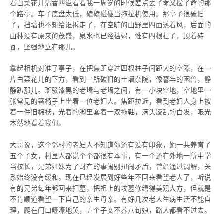
着白菜花儿清香四溢看看我一周岁的时候差点丢了命又捡了命的那
个路亭。车子底盘太低，磕磕碰碰当拖拉机使用。那亭子很破旧
了，挡墙也不知给谁拆走了，在空旷的山野里四面透着风，后面的
山林没有原来的茂盛，泉水也已经枯竭，惟有四根柱子，顶着砖
瓦，坚强地立在那儿。
拿起相机对准了亭子，在把焦距穿过四根柱子间距大的空隙，在一
片白菜花儿的下方，看到一所破旧的土墙杂院，像暮年的困兽，静
静趴那儿。斑驳漆黑的老墙与老墙之间，有一小块空地，空地里一
张常见的箸椅子上坐着一位老妇人。焦距拉近，看到老妇人身上被
着一件旧棉袄，光着的脚里套着一双拖鞋，满头凌乱的白发，眼光
木然地看着我们。
大哥说，这个邻村的老妇人不知道你还有没有印象，她一共养育了
五个子女，村里人都说个个都很有本事，有一个还在外地一所中学
当校长，兄弟姐妹为了财产的事闹别扭闹矛盾，曾经通过调解，关
系始终没有缓和。现在已经发展到好些年不回来看望老人了，听说
有的兄弟每年都回来扫墓，把祖上的坟墓修缮得美观大方，但就是
不肯顺道看望一下自己的亲生母亲。有好几次老人生病生活不能自
理，爬在门口嚎嚎地哭，五个子女不养八旬娘，路人都看不过去。