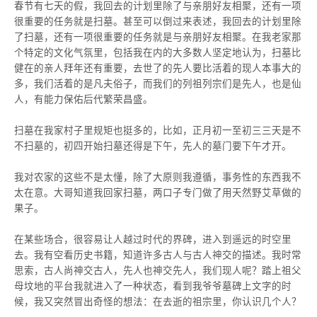
春节有七天的假，我回去的计划里除了与亲朋好友相聚，还有一项
很重要的任务就是扫墓。甚至可以倒过来表述，我回去的计划里除
了扫墓，还有一项很重要的任务就是与亲朋好友相聚。在我老家那
个特定的文化气氛里，包括我在内的大多数人坚定地认为，扫墓比
健在的亲人拜年还有重要，去世了的先人要比活着的现人本事大的
多，我们活着的是凡夫俗子，而我们的列祖列宗们是先人，也是仙
人，有能力保佑后代繁荣昌盛。
扫墓在我家村子里规矩也挺多的，比如，正月初一至初三三天是不
不扫墓的，初四开始扫墓还得是下午，先人的墓门要下午才开。
我对农家的这些不是太懂，除了大原则我遵循，事务性的东西我不
太在意。大哥知道我回家扫墓，两口子专门做了用天然野艾草做的
果子。
在某些场合，很容易让人越过时代的界碑，进入到遥远的时空里
去。我有空看历史书籍，知道许多古人与古人神交的描述。我时常
思索，古人尚神交古人，先人也神交先人，我们现人呢？踏上祖父
母坟地的平台我就进入了一种状态，看到我爷爷墓碑上文字的时
候，我又突然冒出奇怪的想法：在去逝的祖宗里，你认识几个人？