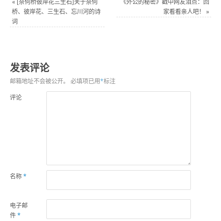
«
[奈何桥彼岸花三生石]关于奈何
《外公的秘密》戳中网友泪点：回
桥、彼岸花、三生石、忘川河的诗
家看看亲人吧！
»
词
发表评论
邮箱地址不会被公开。
必填项已用
*
标注
评论
名称
*
电子邮
件
*