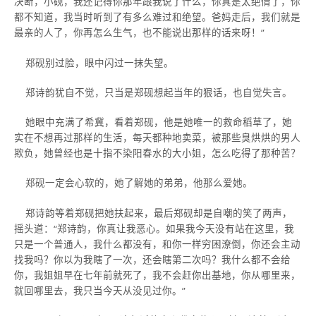
决断，小砚，我还记得你那年跟我说了什么，你真是太绝情了，你
都不知道，我当时听到了有多么难过和绝望。爸妈走后，我们就是
最亲的人了，你再怎么生气，也不能说出那样的话来呀！”
郑砚别过脸，眼中闪过一抹失望。
郑诗韵犹自不觉，只当是郑砚想起当年的狠话，也自觉失言。
她眼中充满了希冀，看着郑砚，他是她唯一的救命稻草了，她
实在不想再过那样的生活，每天都种地卖菜，被那些臭烘烘的男人
欺负，她曾经也是十指不染阳春水的大小姐，怎么吃得了那种苦？
郑砚一定会心软的，她了解她的弟弟，他那么爱她。
郑诗韵等着郑砚把她扶起来，最后郑砚却是自嘲的笑了两声，
摇头道：“郑诗韵，你真让我恶心。如果我今天没有站在这里，我
只是一个普通人，我什么都没有，和你一样穷困潦倒，你还会主动
找我吗？你以为我瞎了一次，还会瞎第二次吗？我什么都不会给
你，我姐姐早在七年前就死了，我不会赶你出基地，你从哪里来，
就回哪里去，我只当今天从没见过你。”