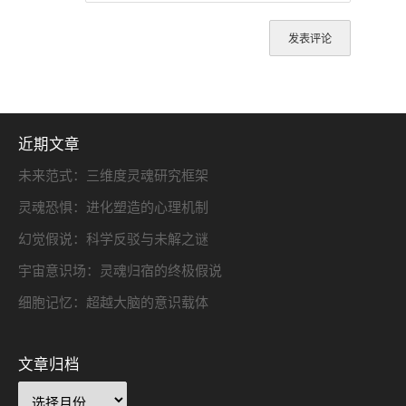
近期文章
未来范式：三维度灵魂研究框架
灵魂恐惧：进化塑造的心理机制
幻觉假说：科学反驳与未解之谜
宇宙意识场：灵魂归宿的终极假说
细胞记忆：超越大脑的意识载体
文章归档