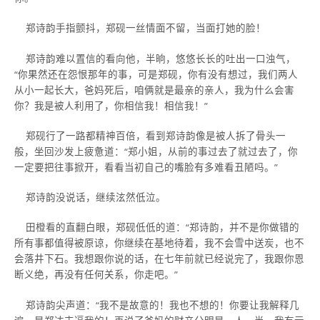
郑诗韵手指颤抖，郑砚一丝情面不留，当面打她的脸！
郑诗韵难以置信的看向他，半晌，悠悠长长的吐出一口浊气，
“你果然还在怨恨那年的事，可是郑砚，你有没有想过，我们两人
从小一起长大，爸妈死后，咱俩就是最亲的亲人，我为什么会害
你？我是被人利用了，你相信我！相信我！”
郑砚行了一路都精神百倍，看到郑诗韵像是被人拆了骨头一
般，坐回沙发上疲惫道：“郑小姐，从前的事过去了就过去了，你
一定要把往事掀开，看看当初自己的嘴脸有多难看丑陋吗。”
郑诗韵没说话，继续泫然低泣。
田橙看的直翻白眼，郑砚低低的道：“郑诗韵，并不是你做错的
所有事都值得被原谅，你继续在基地待着，我不会雪中送炭，也不
会落井下石。我想跟你说的话，在七年前就已经说完了，我跟你恩
断义绝，再没有任何关系，你走吧。”
郑诗韵尖声道：“我不是故意的！我也不想的！你要让我解释几