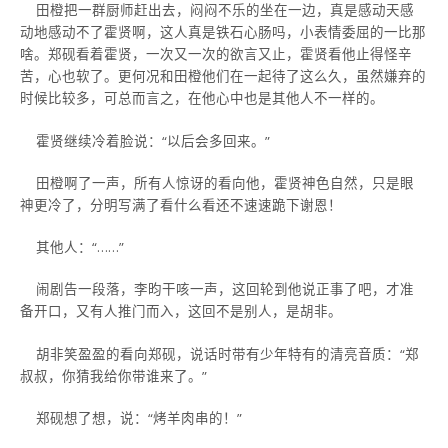
田橙把一群厨师赶出去，闷闷不乐的坐在一边，真是感动天感
动地感动不了霍贤啊，这人真是铁石心肠吗，小表情委屈的一比那
啥。郑砚看着霍贤，一次又一次的欲言又止，霍贤看他止得怪辛
苦，心也软了。更何况和田橙他们在一起待了这么久，虽然嫌弃的
时候比较多，可总而言之，在他心中也是其他人不一样的。
霍贤继续冷着脸说：“以后会多回来。”
田橙啊了一声，所有人惊讶的看向他，霍贤神色自然，只是眼
神更冷了，分明写满了看什么看还不速速跪下谢恩！
其他人：“……”
闹剧告一段落，李昀干咳一声，这回轮到他说正事了吧，才准
备开口，又有人推门而入，这回不是别人，是胡非。
胡非笑盈盈的看向郑砚，说话时带有少年特有的清亮音质：“郑
叔叔，你猜我给你带谁来了。”
郑砚想了想，说：“烤羊肉串的！”