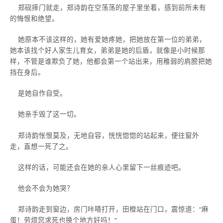
郑砚摔门就走，郑诗韵在空荡荡的屋子里坐着，感到前所未有
的悔恨和绝望。
她原本不该这样的，她有爱她疼她，把她放在第一位的弟弟，
她本该找个好人家生儿育女，弟弟是她的后盾，就像是小时候那
样，不管是谁欺负了她，他都会第一个站出来，用稚弱的肩膀把她
挡在身后。
是她自作自受。
她亲手毁了这一切。
郑诗韵怅恨莫及，无地自容，恍恍惚惚的站起来，便往窗外
走，直想一死了之。
这样的话，可能还会在她的亲人心里留下一丝痕迹吧。
他会不会为她哭？
郑诗韵走到窗边，房门咔嗒打开，田橙站在门口，震惊道：“麻
蛋！劳烦您求死也换个地方好吗！”