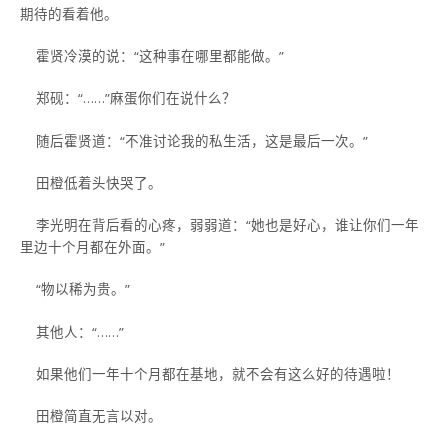
期待的看着他。
霍贤冷漠的说：“这种事在哪里都能做。”
郑砚：“……”麻蛋你们在说什么？
随后霍贤道：“不准讨论我的私生活，这是最后一次。”
田橙低着头快哭了。
李光明在背后看的心疼，弱弱道：“她也是好心，谁让你们一年
里边十个月都在外面。”
“物以稀为贵。”
其他人：“……”
如果他们一年十个月都在基地，就不会有这么好的待遇啦！
田橙简直无言以对。