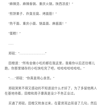
“麻辣烫、麻辣香锅、重庆火锅，陕西凉皮！”
“煎饼果子、炸臭豆腐、烤面筋！”
“热干面、重庆小面、锅盖面、麻酱面！”
“蛋糕！”
……
郑砚：“…………………………”
田橙道：“所有会做小吃的都在我这里，我看你以后还往哪儿
跑，你那里储存的小吃快吃完了吧，哈哈哈哈哈哈哈。”
“……”郑砚：“你真是用心良苦。”
郑砚哭笑不得又感动的不知道说什么才好了，为了多留他两人
在基地待着，田橙和周子康真是没少不务正业过。
买通了郑砚，田橙又附身过来，在霍贤耳边耳语了几句，然后