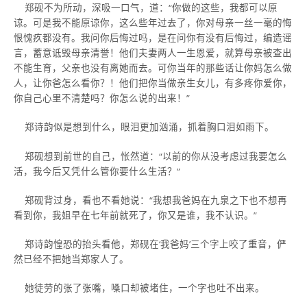
郑砚不为所动，深吸一口气，道：“你做的这些，我都可以原
谅。可是我不能原谅你，这么些年过去了，你对母亲一丝一毫的悔
恨愧疚都没有。我问你后悔过吗，是在问你有没有后悔过，编造谣
言，蓄意诋毁母亲清誉！他们夫妻两人一生恩爱，就算母亲被查出
不能生育，父亲也没有离她而去。可你当年的那些话让你妈怎么做
人，让你爸怎么看你？！他们把你当做亲生女儿，有多疼你爱你，
你自己心里不清楚吗？你怎么说的出来！”
郑诗韵似是想到什么，眼泪更加汹涌，抓着胸口泪如雨下。
郑砚想到前世的自己，怅然道：“以前的你从没考虑过我要怎么
活，我今后又凭什么管你要什么生活？”
郑砚背过身，看也不看她说：“我想我爸妈在九泉之下也不想再
看到你，我姐早在七年前就死了，你又是谁，我不认识。”
郑诗韵惶恐的抬头看他，郑砚在‘我爸妈’三个字上咬了重音，俨
然已经不把她当郑家人了。
她徒劳的张了张嘴，嗓口却被堵住，一个字也吐不出来。