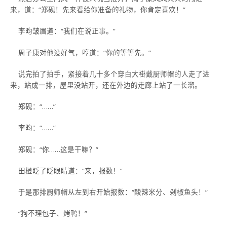
来，道：“郑砚！先来看给你准备的礼物，你肯定喜欢！”
李昀皱眉道：“我们在说正事。”
周子康对他没好气，哼道：“你的等等先。”
说完拍了拍手，紧接着几十多个穿白大褂戴厨师帽的人走了进
来，站成一排，屋里没站开，还在外边的走廊上站了一长溜。
郑砚：“……”
李昀：“……”
郑砚：“你……这是干嘛？”
田橙眨了眨眼睛道：“来，报数！”
于是那排厨师帽从左到右开始报数：“酸辣米分、剁椒鱼头！”
“狗不理包子、烤鸭！”