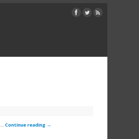
角…
Continue reading
→