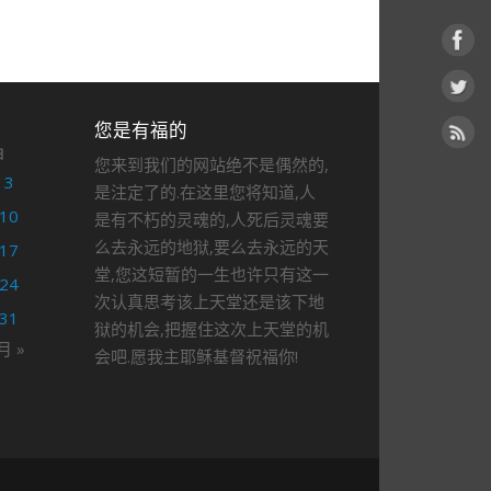
您是有福的
日
您来到我们的网站绝不是偶然的,
3
是注定了的.在这里您将知道,人
10
是有不朽的灵魂的,人死后灵魂要
么去永远的地狱,要么去永远的天
17
堂,您这短暂的一生也许只有这一
24
次认真思考该上天堂还是该下地
31
狱的机会,把握住这次上天堂的机
月 »
会吧.愿我主耶稣基督祝福你!