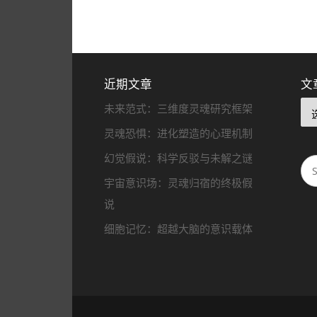
近期文章
文
未来范式：三维度灵魂研究框架
灵魂恐惧：进化塑造的心理机制
幻觉假说：科学反驳与未解之谜
宇宙意识场：灵魂归宿的终极假
说
细胞记忆：超越大脑的意识载体