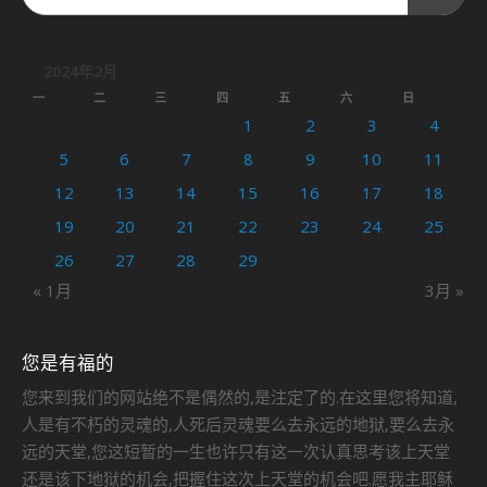
2024年2月
一
二
三
四
五
六
日
1
2
3
4
5
6
7
8
9
10
11
12
13
14
15
16
17
18
19
20
21
22
23
24
25
26
27
28
29
« 1月
3月 »
您是有福的
您来到我们的网站绝不是偶然的,是注定了的.在这里您将知道,
人是有不朽的灵魂的,人死后灵魂要么去永远的地狱,要么去永
远的天堂,您这短暂的一生也许只有这一次认真思考该上天堂
还是该下地狱的机会,把握住这次上天堂的机会吧.愿我主耶稣