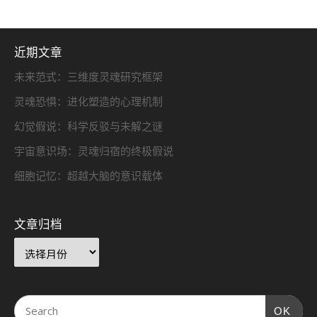
近期文章
未来范式：三维度灵魂研究框架
灵魂恐惧：进化塑造的心理机制
幻觉假说：科学反驳与未解之谜
宇宙意识场：灵魂归宿的终极假说
细胞记忆：超越大脑的意识载体
文章归档
OK