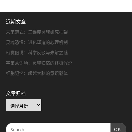
近期文章
未来范式：三维度灵魂研究框架
灵魂恐惧：进化塑造的心理机制
幻觉假说：科学反驳与未解之谜
宇宙意识场：灵魂归宿的终极假说
细胞记忆：超越大脑的意识载体
文章归档
OK