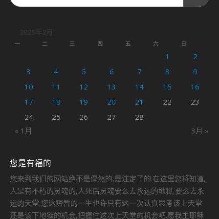
2025年2月
一
二
三
四
五
六
日
1
2
3
4
5
6
7
8
9
10
11
12
13
14
15
16
17
18
19
20
21
22
23
24
25
26
27
28
« 1月
3月 »
您是有福的
您来到我们的网站绝不是偶然的,是注定了的.在这里您将知道,
人是有不朽的灵魂的,人死后灵魂要么去永远的地狱,要么去永
远的天堂,您这短暂的一生也许只有这一次认真思考该上天堂
还是该下地狱的机会,把握住这次上天堂的机会吧.愿我主耶稣