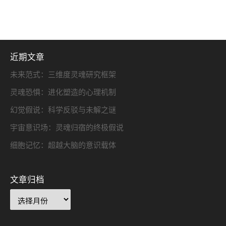
近期文章
未来范式：三维度灵魂研究框架
灵魂恐惧：进化塑造的心理机制
幻觉假说：科学反驳与未解之谜
宇宙意识场：灵魂归宿的终极假说
细胞记忆：超越大脑的意识载体
文章归档