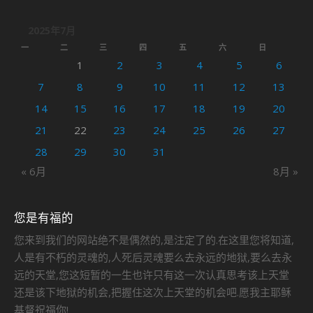
2025年7月
一
二
三
四
五
六
日
1
2
3
4
5
6
7
8
9
10
11
12
13
14
15
16
17
18
19
20
21
22
23
24
25
26
27
28
29
30
31
« 6月
8月 »
您是有福的
您来到我们的网站绝不是偶然的,是注定了的.在这里您将知道,
人是有不朽的灵魂的,人死后灵魂要么去永远的地狱,要么去永
远的天堂,您这短暂的一生也许只有这一次认真思考该上天堂
还是该下地狱的机会,把握住这次上天堂的机会吧.愿我主耶稣
基督祝福你!