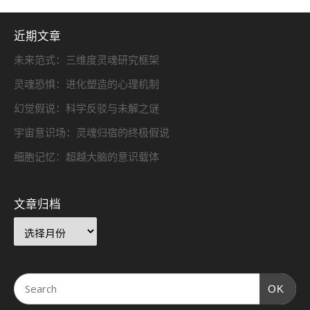
近期文章
未来范式：三维度灵魂研究框架
灵魂恐惧：进化塑造的心理机制
幻觉假说：科学反驳与未解之谜
宇宙意识场：灵魂归宿的终极假说
细胞记忆：超越大脑的意识载体
文章归档
OK