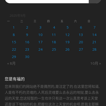
2025年9月
一
二
三
四
五
六
日
1
2
3
4
5
6
7
8
9
10
11
12
13
14
15
16
17
18
19
20
21
22
23
24
25
26
27
28
29
30
« 8月
10月 »
您是有福的
您来到我们的网站绝不是偶然的,是注定了的.在这里您将知道,
人是有不朽的灵魂的,人死后灵魂要么去永远的地狱,要么去永
远的天堂,您这短暂的一生也许只有这一次认真思考该上天堂
还是该下地狱的机会,把握住这次上天堂的机会吧.愿我主耶稣