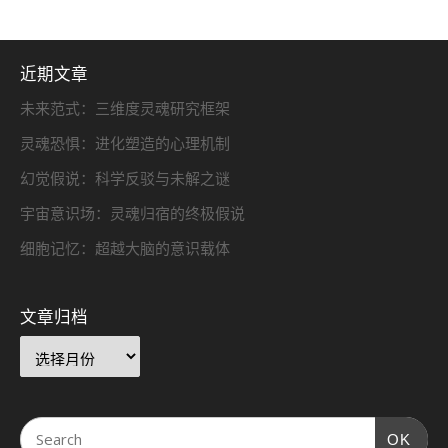
近期文章
未来范式：三维度灵魂研究框架
灵魂恐惧：进化塑造的心理机制
幻觉假说：科学反驳与未解之谜
宇宙意识场：灵魂归宿的终极假说
细胞记忆：超越大脑的意识载体
文章归档
OK