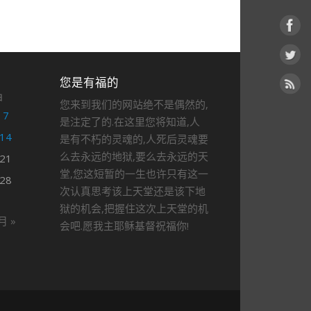
您是有福的
日
您来到我们的网站绝不是偶然的,
7
是注定了的.在这里您将知道,人
14
是有不朽的灵魂的,人死后灵魂要
么去永远的地狱,要么去永远的天
21
堂,您这短暂的一生也许只有这一
28
次认真思考该上天堂还是该下地
狱的机会,把握住这次上天堂的机
月 »
会吧.愿我主耶稣基督祝福你!