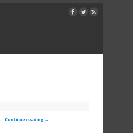
下…
Continue reading
→