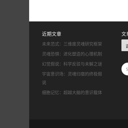
近期文章
文
未来范式：三维度灵魂研究框架
灵魂恐惧：进化塑造的心理机制
幻觉假说：科学反驳与未解之谜
宇宙意识场：灵魂归宿的终极假
说
细胞记忆：超越大脑的意识载体