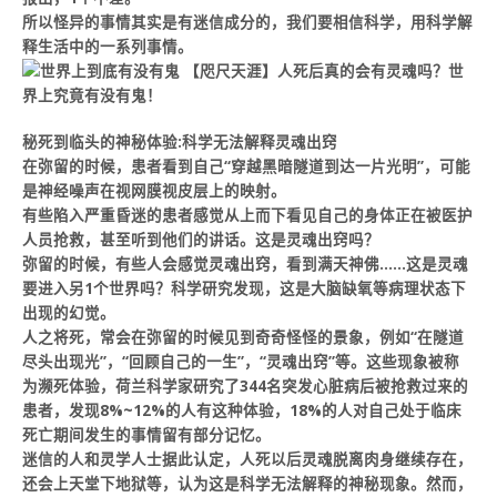
所以怪异的事情其实是有迷信成分的，我们要相信科学，用科学解
释生活中的一系列事情。
秘死到临头的神秘体验:科学无法解释灵魂出窍
在弥留的时候，患者看到自己“穿越黑暗隧道到达一片光明”，可能
是神经噪声在视网膜视皮层上的映射。
有些陷入严重昏迷的患者感觉从上而下看见自己的身体正在被医护
人员抢救，甚至听到他们的讲话。这是灵魂出窍吗？
弥留的时候，有些人会感觉灵魂出窍，看到满天神佛……这是灵魂
要进入另1个世界吗？科学研究发现，这是大脑缺氧等病理状态下
出现的幻觉。
人之将死，常会在弥留的时候见到奇奇怪怪的景象，例如“在隧道
尽头出现光”，“回顾自己的一生”，“灵魂出窍”等。这些现象被称
为濒死体验，荷兰科学家研究了344名突发心脏病后被抢救过来的
患者，发现8%~12%的人有这种体验，18%的人对自己处于临床
死亡期间发生的事情留有部分记忆。
迷信的人和灵学人士据此认定，人死以后灵魂脱离肉身继续存在，
还会上天堂下地狱等，认为这是科学无法解释的神秘现象。然而，