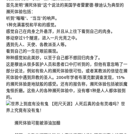
首先发明“濒死体验”这个说法的美国学者雷蒙德·穆迪认为典型的
濒死体验包括：
听到“嗡嗡”、“当当”的响声。
1种充满喜悦和平和的感觉。
感觉自己在肉身之外悬浮，并且从上往下看到自己的肉身。
移动穿过1个隧道，进入一片光亮之中。
遇到先人、天使、各教派圣人等。
看到自己的一生在眼前展现。
种种感觉如此美妙，以至于自己都不想回归肉身了。
这是穆迪从很多医护人员和患者口中打听到的，但他有意忽略了一
部分说法，例如有些人的濒死体验很可怕，或者某教派的信徒在濒
死体验中遇到异教的圣人。2004年学者布莱克默调查发现，15%
的濒死体验是地狱般的感受。还有的报告称，濒死体验包括被妖魔
鬼怪折磨。这些人的各种濒死体验中，没有哪1种是人人都体验到
的。
濒死体验可能被添油加醋