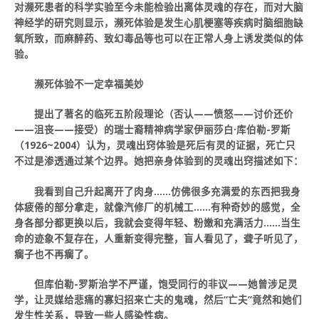
对濒死患者的科学实验至今未能检验出离体灵魂的存在，而对大脑
神经学的研究则显示，濒死体验是发生心肌梗塞等疾病时脑细胞缺
氧所致，而麻醉药、致幻毒品等也可以在正常人身上诱发类似的体
验。
濒死体验不一定幸福美妙
提出了著名的临死五阶段理论（否认——愤怒——讨价还价
——沮丧——接受）的瑞士裔精神病学家伊丽莎白·库伯勒-罗斯
（1926~2004）认为，灵魂出窍体验是死后有灵的证据，死亡只
不过是渗透通过某个边界。她把亲身体验到的灵魂出窍描述如下：
我看到自己升起离开了肉身……仿佛很多充满爱的东西把我身
体疲倦的部分拿走，就像汽修厂的机械工……有种奇妙的感觉，全
身各部分都更换以后，我就会变得年轻、粉嫩和充满活力……当生
命的迹象不复存在，人重新变得完整，盲人看见了，聋子听见了，
瘸子也不再瘸了。
但库伯勒-罗斯治学不严谨，饱受同行的非议——她曾涉足灵
学，让灵媒给悲痛的寡妇招来亡夫的鬼魂，然后“亡夫”竟然和她们
发生性关系，导致一些人感染性病。