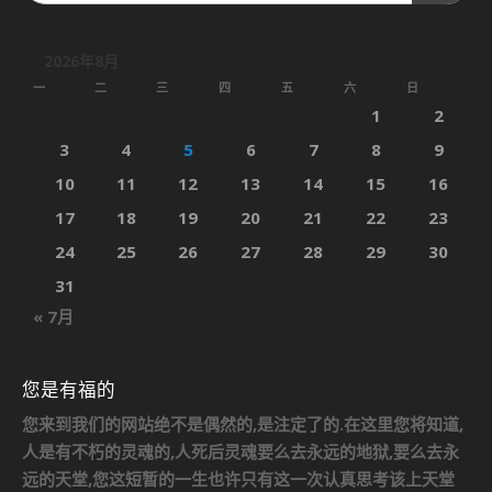
2026年8月
一
二
三
四
五
六
日
1
2
3
4
5
6
7
8
9
10
11
12
13
14
15
16
17
18
19
20
21
22
23
24
25
26
27
28
29
30
31
« 7月
您是有福的
您来到我们的网站绝不是偶然的,是注定了的.在这里您将知道,
人是有不朽的灵魂的,人死后灵魂要么去永远的地狱,要么去永
远的天堂,您这短暂的一生也许只有这一次认真思考该上天堂