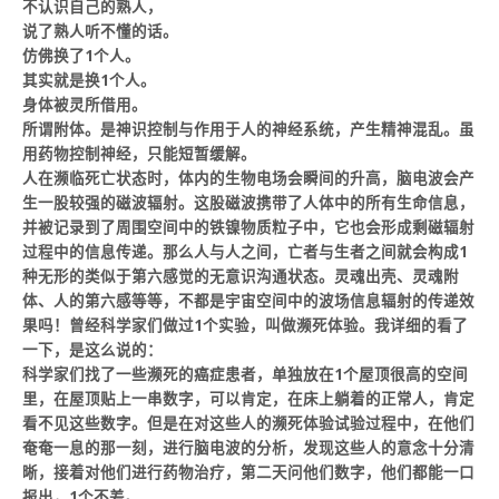
不认识自己的熟人，
说了熟人听不懂的话。
仿佛换了1个人。
其实就是换1个人。
身体被灵所借用。
所谓附体。是神识控制与作用于人的神经系统，产生精神混乱。虽
用药物控制神经，只能短暂缓解。
人在濒临死亡状态时，体内的生物电场会瞬间的升高，脑电波会产
生一股较强的磁波辐射。这股磁波携带了人体中的所有生命信息，
并被记录到了周围空间中的铁镍物质粒子中，它也会形成剩磁辐射
过程中的信息传递。那么人与人之间，亡者与生者之间就会构成1
种无形的类似于第六感觉的无意识沟通状态。灵魂出壳、灵魂附
体、人的第六感等等，不都是宇宙空间中的波场信息辐射的传递效
果吗！曾经科学家们做过1个实验，叫做濒死体验。我详细的看了
一下，是这么说的：
科学家们找了一些濒死的癌症患者，单独放在1个屋顶很高的空间
里，在屋顶贴上一串数字，可以肯定，在床上躺着的正常人，肯定
看不见这些数字。但是在对这些人的濒死体验试验过程中，在他们
奄奄一息的那一刻，进行脑电波的分析，发现这些人的意念十分清
晰，接着对他们进行药物治疗，第二天问他们数字，他们都能一口
报出，1个不差。