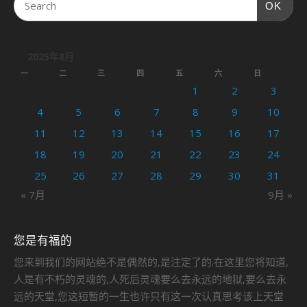
OK
2025年8月
一
二
三
四
五
六
日
1
2
3
4
5
6
7
8
9
10
11
12
13
14
15
16
17
18
19
20
21
22
23
24
25
26
27
28
29
30
31
« 7月
9月 »
您是有福的
您来到我们的网站绝不是偶然的,是注定了的.在这里您将知道,
人是有不朽的灵魂的,人死后灵魂要么去永远的地狱,要么去永
远的天堂,您这短暂的一生也许只有这一次认真思考该上天堂