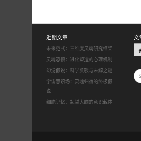
近期文章
文
未来范式：三维度灵魂研究框架
灵魂恐惧：进化塑造的心理机制
幻觉假说：科学反驳与未解之谜
宇宙意识场：灵魂归宿的终极假
说
细胞记忆：超越大脑的意识载体