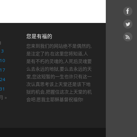
您是有福的
日
您来到我们的网站绝不是偶然的,
3
是注定了的.在这里您将知道,人
10
是有不朽的灵魂的,人死后灵魂要
么去永远的地狱,要么去永远的天
17
堂,您这短暂的一生也许只有这一
24
次认真思考该上天堂还是该下地
31
狱的机会,把握住这次上天堂的机
月 »
会吧.愿我主耶稣基督祝福你!