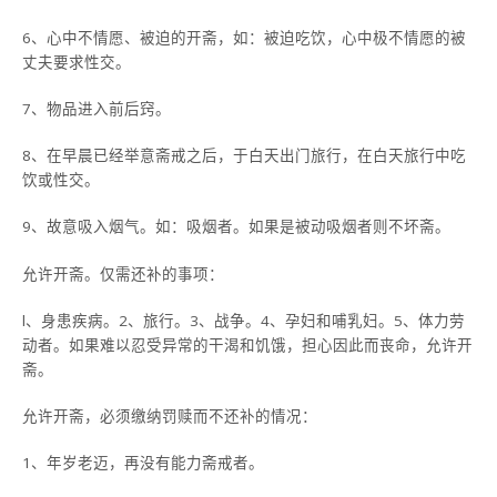
6、心中不情愿、被迫的开斋，如：被迫吃饮，心中极不情愿的被
丈夫要求性交。
7、物品进入前后窍。
8、在早晨已经举意斋戒之后，于白天出门旅行，在白天旅行中吃
饮或性交。
9、故意吸入烟气。如：吸烟者。如果是被动吸烟者则不坏斋。
允许开斋。仅需还补的事项：
l、身患疾病。2、旅行。3、战争。4、孕妇和哺乳妇。5、体力劳
动者。如果难以忍受异常的干渴和饥饿，担心因此而丧命，允许开
斋。
允许开斋，必须缴纳罚赎而不还补的情况：
1、年岁老迈，再没有能力斋戒者。