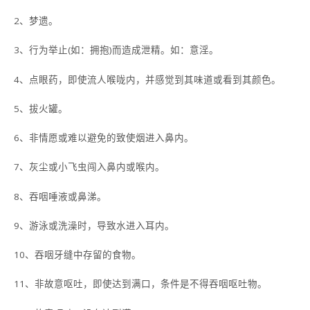
2、梦遗。
3、行为举止(如：拥抱)而造成泄精。如：意淫。
4、点眼药，即使流人喉咙内，并感觉到其味道或看到其颜色。
5、拔火罐。
6、非情愿或难以避免的致使烟进入鼻内。
7、灰尘或小飞虫闯入鼻内或喉内。
8、吞咽唾液或鼻涕。
9、游泳或洗澡时，导致水进入耳内。
10、吞咽牙缝中存留的食物。
11、非故意呕吐，即使达到满口，条件是不得吞咽呕吐物。