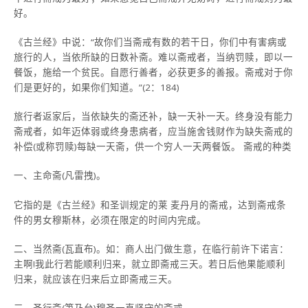
好。
《古兰经》中说：“故你们当斋戒有数的若干日，你们中有害病或
旅行的人，当依所缺的日数补斋。难以斋戒者，当纳罚赎，即以一
餐饭，施给一个贫民。自愿行善者，必获更多的善报。斋戒对于你
们是更好的，如果你们知道。”(2：184)
旅行者返家后，当依缺失的斋还补，缺一天补一天。终身没有能力
斋戒者，如年迈体弱或终身患病者，应当施舍钱财作为缺失斋戒的
补偿(或称罚赎)每缺一天斋，供一个穷人一天两餐饭。 斋戒的种类
一、主命斋(凡雷拽)。
它指的是《古兰经》和圣训规定的莱 麦丹月的斋戒，达到斋戒条
件的男女穆斯林，必须在限定的时间内完成。
二、当然斋(瓦直布)。如：商人出门做生意，在临行前许下诺言：
主啊!我此行若能顺利归来，就立即斋戒三天。若日后他果能顺利
归来，就应该在归来后立即斋戒三天。