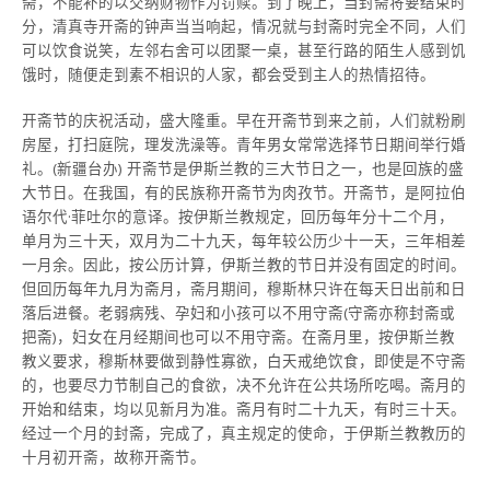
斋，不能补的以交纳财物作为罚赎。到了晚上，当封斋将要结束时
分，清真寺开斋的钟声当当响起，情况就与封斋时完全不同，人们
可以饮食说笑，左邻右舍可以团聚一桌，甚至行路的陌生人感到饥
饿时，随便走到素不相识的人家，都会受到主人的热情招待。
开斋节的庆祝活动，盛大隆重。早在开斋节到来之前，人们就粉刷
房屋，打扫庭院，理发洗澡等。青年男女常常选择节日期间举行婚
礼。(新疆台办) 开斋节是伊斯兰教的三大节日之一，也是回族的盛
大节日。在我国，有的民族称开斋节为肉孜节。开斋节，是阿拉伯
语尔代·菲吐尔的意译。按伊斯兰教规定，回历每年分十二个月，
单月为三十天，双月为二十九天，每年较公历少十一天，三年相差
一月余。因此，按公历计算，伊斯兰教的节日并没有固定的时间。
但回历每年九月为斋月，斋月期间，穆斯林只许在每天日出前和日
落后进餐。老弱病残、孕妇和小孩可以不用守斋(守斋亦称封斋或
把斋)，妇女在月经期间也可以不用守斋。在斋月里，按伊斯兰教
教义要求，穆斯林要做到静性寡欲，白天戒绝饮食，即使是不守斋
的，也要尽力节制自己的食欲，决不允许在公共场所吃喝。斋月的
开始和结束，均以见新月为准。斋月有时二十九天，有时三十天。
经过一个月的封斋，完成了，真主规定的使命，于伊斯兰教教历的
十月初开斋，故称开斋节。