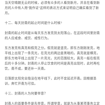
当天空晴朗无云的时候，必须有众多的人看到新月，并且在看到新
月的人中有人用“我作证”这样的表达方式来证明自己确实看到了新
月。
十二、每天封斋的起止时间是什么时候?
封斋的起止时间是从每天东方发亮到太阳落山，在这段时间里封斋
的人应戒食、戒饮、戒性行为。
东方发亮有真亮和假亮之分。假亮就是竖亮，即东方刚刚发亮，地
平线上出现了一条亮光，在亮光的两边是黑暗的。真亮就是横亮，
即东方地平线上出现了一片亮光，光的范围较大。真亮一般在假亮
后的十多分钟。封斋的人停止饮食的时间是真亮出现时，此时再吃
饮，斋不成，要还补一天斋。
日落即太阳完全隐没在地平线下，此时不宜延迟开斋。因根据圣
训，奔忙开斋为可佳。
十三、封斋的人为何要举意？
封斋人的首要条件是先举意，所谓举意，就是为从事某项事务立定