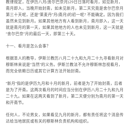
教律规定，在伊历八月(舍尔巴奈月)29日日落时看月，如见新月，
斋月即入，当晚开始封斋，如未见新月，第二天究竟是舍尔巴奈月
第三十天呢，还是“莱麦丹”月(斋月)的初一呢? 不能确定。因为我们
虽然未见到新月。如果其他地方有人看到新月，斋月即入，这一天
就是斋月的第一天，如果其他地方的人也未见到新月，这一天就是
“舍尔巴奈”月的最后一天，即第三十天。
十一、看月是怎么会事？
根据圣人的教导，伊斯兰教历八月二十九和九月二十九寻看新月对
穆斯林来说是“当然”的义务。伊斯兰教法不允许穆斯林忽视看月，
而完全依赖日历或其它计算方法开始封斋。
“新月”指的是伊历九月和十月的新月，前者是为了开始封斋，后者
是为了开斋。这两次看月的时间应当分别在伊历八月二十九和九月
二十九。如果在这两天看到了新月，第二天便分别为斋月的第一天
和开斋节。
任何人，不论男女，如果看见九月的新月，都有责任将这个消息传
达给当地居民或有关的穆斯林负责机构和组织。