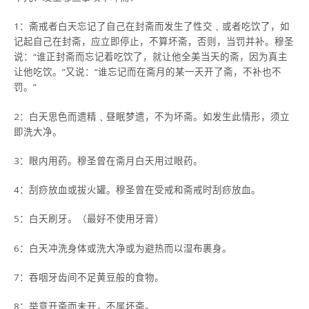
1：斋戒者白天忘记了自己在封斋而发生了性交﹑或者吃饮了，如
记起自己在封斋，应立即停止，不算坏斋，否则，当罚并补。穆圣
说：“谁正封斋而忘记着吃饮了，就让他全美当天的斋，因为真主
让他吃饮。”又说：“谁忘记而在斋月的某一天开了斋，不补也不
罚。”
2：白天思色而遗精﹑昼眠梦遗，不为坏斋。如发生此情形，须立
即洗大净。
3：眼内用药。穆圣曾在斋月白天用过眼药。
4：刮痧放血或拔火罐。穆圣曾在受戒和斋戒时刮痧放血。
5：白天刷牙。（最好不使用牙膏）
6：白天冲洗身体或洗大净或为避热而以湿布裹身。
7：吞咽牙齿间不足黄豆般的食物。
8：举意开斋而未开，不属坏斋。