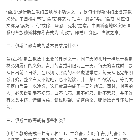
“斋戒”是伊斯兰教的五项基本功课之一，是每个穆斯林的重要宗教
义务。中国穆斯林把“斋戒”称之为“把斋、封斋”等。“斋戒”阿拉伯
文称为“索姆”，有“戒除、坚忍、克制”之意。中国新疆地区突厥语
系的各族穆斯林亦称斋戒为“肉孜”，即戒止食色、嗜欲之意。
二、伊斯兰教斋戒的基本要求是什么？
斋戒是伊斯兰教法中重要的律例之一，同每天的礼拜一样属于穆斯
林必须履行的义务。斋月的斋戒期限为三十天，每天的斋戒时间是
从日出前至日落。在此期间封斋的人经虔诚举意，每天从吃完黎明
饭开始，整个白天不能吃，也不能饮，并且禁止性欲活动，等到太
阳落山后马上吃晚饭，这样就算完成了一天的功课。同时，封斋的
人，必须做到眼不视邪、口不言邪、耳不听邪、脑不思邪，并不许
有恶意中伤、造谣污蔑、说谎吵架、偷盗凶杀、赌博嫖娼等违法行
为。
三、伊斯兰教斋戒有哪些种类？
伊斯兰教的斋戒一共有五种：1、主命斋，如每年斋月的斋；2、