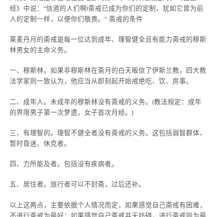
经》中说：“信道的人们啊!斋戒已成为你们的定制，犹如它曾为前
人的定制一样，以便你们敬畏。” 斋戒的条件
莱麦丹月的斋戒是每一位达到成年、理智健全且有能力斋戒的穆斯
林男女的主命义务。
一、穆斯林。如果非穆斯林在斋月的白天皈信了伊斯兰教，四大教
法学家则一致认为，他应当从即刻起开始戒绝吃、饮、房事。
二、成年人。未成年的穆斯林没有斋戒的义务。(教法规定：成年
的界限男子第一次梦遗，女子首次月经。)
三、有理智的。理智不健全者没有斋戒的义务。这包括弱智群体、
暂时昏迷、休克者。
四、力所能及者。包括没有疾病者。
五、居住者。旅行者可以不封斋，过后还补。
以上这两点，主要依据个人情况而定，如果感觉自己斋戒有困难，
不进行斋戒为最好；如果感觉自己斋戒并无妨碍，进行斋戒则为最