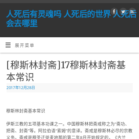
人死后有灵魂吗 人死后的世界 人死后
会去哪里
展开菜单
[穆斯林封斋]17穆斯林封斋基
本常识
2017年12月28日
穆斯林封斋基本常识
伊斯兰教的五项基本功课之一。中国穆斯林把斋戒称之为“斋功、
把斋、封斋”等。阿拉伯语“索姆”的意译。斋戒是穆斯林必尽的宗教
义务。斋戒是穆圣迁徙麦地那的第二年8月开始规定的，《古兰