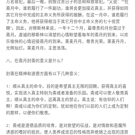
万名罪犯，最后一晚，则按过去日子的总和释放罪犯。”又说：““在
斋月中，谁若履行了一件副功，谁将会更加接近真主，并获得如同
其它月份中完成的主命义务所获得的报酬，在这一月中，谁若履行
了主命义务，他将获得相当于其它月份中主命义务的七十倍赏
赐”。因此，对穆斯林来说，一年十二个月，最尊贵的月份莫过于
斋月。虔诚的穆斯林以渴望的心情盼望着每年的斋月的到来，以欢
乐愉快的心情迎接斋月的到来。莱麦丹月，尊贵光荣。莱麦丹月，
光辉灿烂。莱麦丹月，主恩浩荡。
八、在斋月封斋的意义是什么？
封斋在精神和道德方面有以下几种意义：
1：顺从真主的命令。目的是希望真主无限的回赐，获得真主的喜
悦，实现进入真主特别为斋戒者准备的乐园。斋戒可以使人敬畏真
主，顺从真主的命令，远离真主的禁止。真主说：有信仰的人们
啊！斋戒以成为你们的定制，犹如他在你们以前的人们上成为定制
的那样，以便你们敬畏。
2：斋戒是道德品质的培育，是对欲望的征战，是对情欲和恶魔所
诱惑的嗜好的抵抗，使人类养成坚忍的性格而弃绝随之出现的违禁