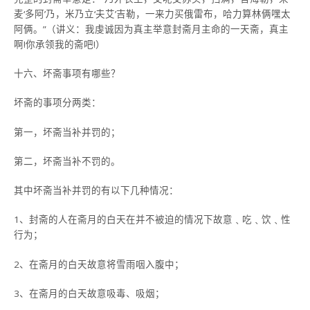
麦‘多阿’乃，米乃立‘夫艾’吉勒，一来力买俄雷布，哈力算林俩嘿太
阿俩。”（讲义：我虔诚因为真主举意封斋月主命的一天斋，真主
啊!你承领我的斋吧!）
十六、坏斋事项有哪些？
坏斋的事项分两类：
第一，坏斋当补并罚的；
第二，坏斋当补不罚的。
其中坏斋当补并罚的有以下几种情况：
1、封斋的人在斋月的白天在并不被迫的情况下故意﹑吃﹑饮﹑性
行为；
2、在斋月的白天故意将雪雨咽入腹中；
3、在斋月的白天故意吸毒、吸烟；