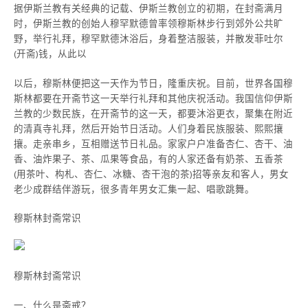
据伊斯兰教有关经典的记载、伊斯兰教创立的初期，在封斋满月
时，伊斯兰教的创始人穆罕默德曾率领穆斯林步行到郊外公共旷
野，举行礼拜，穆罕默德沐浴后，身着整洁服装，并散发菲吐尔
(开斋)钱，从此以
以后，穆斯林便把这一天作为节日，隆重庆祝。目前，世界各国穆
斯林都要在开斋节这一天举行礼拜和其他庆祝活动。我国信仰伊斯
兰教的少数民族，在开斋节的这一天，都要沐浴更衣，聚集在附近
的清真寺礼拜，然后开始节日活动。人们身着民族服装、熙熙攘
攘。走亲串乡，互相赠送节日礼品。家家户户准备杏仁、杏干、油
香、油炸果子、茶、瓜果等食品，有的人家还备有奶茶、五香茶
(用茶叶、构札、杏仁、冰糖、杏干泡的茶)招等亲友和客人，男女
老少成群结伴游玩，很多青年男女汇集一起、唱歌跳舞。
穆斯林封斋常识
穆斯林封斋常识
一、什么是斋戒？