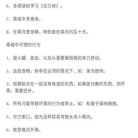
6、多颂读和学习《古兰经》。
7、斋戒中多施舍。
8、在斋月里坐静，特别是在斋月的后十天。
斋戒中可憎的行为
1、拔火罐、放血、以及从事繁重困难的体力劳动。
2、品尝食物，除非在必须的情况下，如：身为厨师。
3、咀嚼粘合在一起没有味道的东西，如果是分散的东西，则坏
斋，需要还补。
4、所有可能导致坏斋的行为或举止。如：和妻子接吻拥抱。
5、尽力漱口，因为这样容易导致水进入喉内。
6、故意推迟开斋。