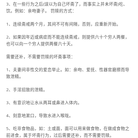
3、在一些行为之后(误以为自己坏斋了，而事实上并未坏斋)吃、
饮。例如：亲吻妻子。 罚赎的方式：
1、连续斋戒两个月，其间不可有间隔，否则，应重新开始。
2、如果因年迈或病症而不能连续斋戒，则提供六十个穷人两餐，
也可以向一个穷人提供两餐六十天。
需要还补，不需要罚赎的坏斋事项：
1、夫妻间非性交的爱恋举止。如：亲吻、爱抚、性器官磨擦而导
致泄精。
2、手淫招致的泄精。
3、有意识地让水从两耳或鼻进入体内。
4、刻意地漱口，导致水进入喉咙。
5、吃非食物品，如：土或面，面可以用来做食物，在做成食物之
前进食，属于坏斋行为，过后需要还补，而不需要罚赎。