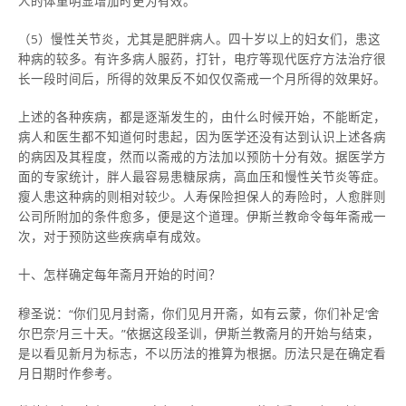
人的体重明显增加时更为有效。
（5）慢性关节炎，尤其是肥胖病人。四十岁以上的妇女们，患这
种病的较多。有许多病人服药，打针，电疗等现代医疗方法治疗很
长一段时间后，所得的效果反不如仅仅斋戒一个月所得的效果好。
上述的各种疾病，都是逐渐发生的，由什么时候开始，不能断定，
病人和医生都不知道何时患起，因为医学还没有达到认识上述各病
的病因及其程度，然而以斋戒的方法加以预防十分有效。据医学方
面的专家统计，胖人最容易患糖尿病，高血压和慢性关节炎等症。
瘦人患这种病的则相对较少。人寿保险担保人的寿险时，人愈胖则
公司所附加的条件愈多，便是这个道理。伊斯兰教命令每年斋戒一
次，对于预防这些疾病卓有成效。
十、怎样确定每年斋月开始的时间？
穆圣说：“你们见月封斋，你们见月开斋，如有云蒙，你们补足‘舍
尔巴奈’月三十天。”依据这段圣训，伊斯兰教斋月的开始与结束，
是以看见新月为标志，不以历法的推算为根据。历法只是在确定看
月日期时作参考。