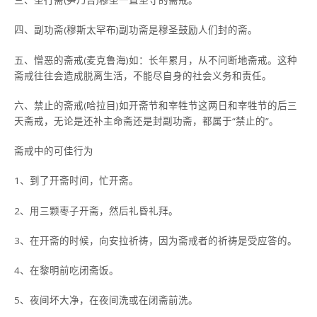
三、圣行斋(笋乃台)穆圣一直坚守的斋戒。
四、副功斋(穆斯太罕布)副功斋是穆圣鼓励人们封的斋。
五、憎恶的斋戒(麦克鲁海)如：长年累月，从不问断地斋戒。这种
斋戒往往会造成脱离生活，不能尽自身的社会义务和责任。
六、禁止的斋戒(哈拉目)如开斋节和宰牲节这两日和宰牲节的后三
天斋戒，无论是还补主命斋还是封副功斋，都属于“禁止的”。
斋戒中的可佳行为
1、到了开斋时间，忙开斋。
2、用三颗枣子开斋，然后礼昏礼拜。
3、在开斋的时候，向安拉祈祷，因为斋戒者的祈祷是受应答的。
4、在黎明前吃闭斋饭。
5、夜间坏大净，在夜间洗或在闭斋前洗。