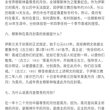
全世界穆斯林最尊贵的月份，全球穆斯林为之隆重纪念。作为伊斯
兰的斋月，在公历中无法固定，因伊斯兰教历每年约355天，与公
历相差10天左右。伊历中也不固定春夏秋冬时令。所以，斋月有
时在春天，有时在夏日，有时遇秋季，有时则越冬。一位穆斯林可
在36年生涯中，分别体验到一年四季任何一个季节斋戒的感受。
六、穆斯林在斋月封斋的依据是什么？
伊斯兰关于封斋的正式规定，始于公元623年。其经典明文依据主
要集中在《古兰经》第2章183节–187各节。真主说：“有信仰的人
啊！斋戒已成你们的定制，犹如它曾为前人的定制一样，以便你们
敬畏。”（古兰2：183）“莱麦丹月中，开始降示古兰，指导世人，
昭示明证，以便遵循正道，分别真伪，故在此月中，你们应当斋
戒。”（古兰2：185）穆圣依据古兰上述明文的规定，于伊斯兰教
历二年八月（舍尔巴乃月）十日宣布伊斯兰历每年莱麦丹月（即九
月）为斋月，凡成年男女穆斯林每逢此月均应封斋。
七、为什么说斋月是尊贵的月份？
在一年十二个月份中最尊贵的月份是斋月，因为，斋月是向真主祈
祷的月份，是精神升华的月份，是顺主的月份，近主的月份，行善