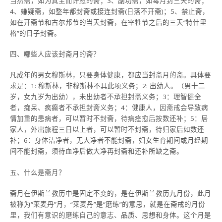
当然斋，如为真主而许愿的斋；3、副功斋，如每月封三天的斋；
4、嫌疑斋，如整年都封斋或接连封斋(日落不开斋)；5、禁止斋，
如在开斋节和古尔邦节的当天封斋，在宰牲节之后的三天“特什里
格”的日子封斋。
四、哪些人应该封斋月的斋？
凡成年的男女穆斯林，只要身体健康，都应当封斋月的斋。具体要
求是：1: 穆斯林，非穆斯林不具此项义务；2: 出幼人。（男十二
岁，女九岁为出幼），未出幼者不承担封斋义务；3：理智健全
者，痴呆、疯癫者不承担封斋义务；4：健康人，因斋戒会导致病
情加重的患病者，可以暂时不封斋，待病痊愈后按数还补；5：居
家人，外出旅程三日以上者，可以暂时不封斋，待归家后如数还
补；6：身体洁净者，无大净者不能封斋，妇女生育期间或月经期
间不能封斋，须待血净后做大净再封斋和还补所缺之斋。
五、什么是斋月？
斋月在伊斯兰教历中是固定不变的，是在伊斯兰教历九月份，此月
被称为“莱麦丹”月，“莱麦丹”是“磨练”的意思，就是在斋戒的月份
里，我们有意识的磨练自己的意志、品质、思想和身体。这个月是