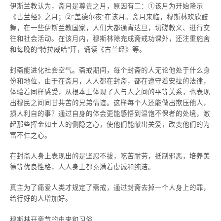
伊斯兰教认为，斋月是尊贵之月，原因有二：①该月为开始降示
《古兰经》之月；②“盖德尔夜”在该月。斋月来临，穆斯林欢欣鼓
舞，在一些伊斯兰教国家，人们大都通宵达旦，切磋教义、进行交
往和社会活动。在该月内，穆斯林除完成斋戒功课外，还注重施舍
和每晚的“特拉威哈”拜，诵读《古兰经》等。
封斋能进化社会空气。斋戒期间，每个封斋的人无论他处于什么身
份和地位，由于在斋月，人人都在封斋，都在遵守着安拉的法律，
体验着同样感受，从根本上体现了人与人之间的平等关系，也表现
出穆民之间同甘共苦的兄弟情谊。这样每个人还能做出欺压他人，
损人利自的事？通过自身的体会更能感悟到温饱不保者的处境，激
起那些挥金如土人的侧隐之心，使他们能献出关爱，改变他们的为
富不仁之心。
在封斋人身上表现出的是坚忍不拔，吃苦耐劳，抵制邪恶，培养美
德等优良性格，人人身上都充满着虔诚和纯洁。
真主为了痛爱人类才规定了斋戒，通过封斋去掉一个人身上的罪，
给行好的人增加好。
穆斯林开斋节的由来和习俗