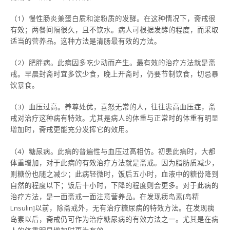
（1）慢性肠炎兼蛋白质和淀粉质的发酵。在这种情况下，斋戒很
有效；两餐间隔很久，且不饮水。病人可根据发酵的程度，而采取
适当的营养品。这种方法是清肠最有效的方法。
（2）肥胖病。此病因多吃少动而产生。最有效的治疗方法就是斋
戒。早晨封斋时宜多饮少食，晚上开斋时，仍要节制饮食，切忌暴
饮暴食。
（3）血压过高。养尊处优，喜怒无常的人，往往患高血压症，斋
戒对治疗这种病有特效。尤其是病人的体重与正常时的体重有明显
增加时，斋戒更能充分发挥它的效用。
（4）糖尿病。此病的普遍性与血压过高相仿。初患此病时，大都
体重增加，对于此病的有效治疗方法就是斋戒。因为脂肪质减少，
则糖份也随之减少；此病轻微时，饭后五小时，血液中的糖份降到
自然的程度以下；饭后十小时，下降的程度则会更多。对于此病的
治疗方法，是一面斋戒一面注意营养品。在发现痍岛素[岛精
Lnsulin]以前，除斋戒外，无有治疗糖尿病的特效方法。在发现痍
岛素以后，斋戒仍可作为治疗糖尿病的有效方法之一。尤其是在病