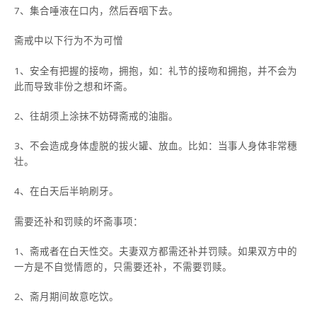
7、集合唾液在口内，然后吞咽下去。
斋戒中以下行为不为可憎
1、安全有把握的接吻，拥抱，如：礼节的接吻和拥抱，并不会为
此而导致非份之想和坏斋。
2、往胡须上涂抹不妨碍斋戒的油脂。
3、不会造成身体虚脱的拔火罐、放血。比如：当事人身体非常穗
壮。
4、在白天后半晌刷牙。
需要还补和罚赎的坏斋事项：
1、斋戒者在白天性交。夫妻双方都需还补并罚赎。如果双方中的
一方是不自觉情愿的，只需要还补，不需要罚赎。
2、斋月期间故意吃饮。