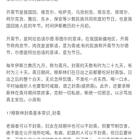
开斋节是我国回、维吾尔、哈萨克、乌孜别克、塔吉克、塔塔尔、
柯尔克孜、撒拉、东乡、保安等少数民族共同欢度的节日，也是我
国回族人民的年节。时间伊斯教历的十月初。
开斋节，是阿拉伯语尔德.菲图尔的意译。在我国新疆地区，开斋
节称肉孜节，肉孜是波斯语，意为斋戒;有的民族称开斋节为尔德
节，尔德是阿拉伯语的音译，意为节日。
每年伊斯兰教历九月，称为斋月。封斋的天数有时为二十九天，有
时为三十天。斋日期间，穆斯林们在日出之前都要吃好封斋饭。日
出之后的整个白天，无论怎样饥饿，不准吃一点东西、喝一口水，
平时抽烟折人也要暂时戒烟，谓之封斋(或把斋)。此外，还要求穆
斯林在斋月期间禁房事，克制一切私欲，断绝一切邪念，以示笃信
真主安拉。小孩和
17穆斯林封斋基本常识_封斋
老弱者可以不封斋，妇女在经期中也可以不封斋，但要节制饮食，
绝不能在公开场所吃喝。有病、赶路的人可以不封斋，但日后要补