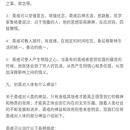
之事，邪念等。
3：斋戒可以坚强意志，增强信念，斋戒后神志清，思路敏，哲学
家鲁格曼说过：过于饱腹的人，他的思想容易麻痹，反应迟钝，四
肢懒惰。
4：斋戒可教人按时，有规律。在规定的时间吃饮，象征穆斯林生
活的统一，善功的统一，
5：斋戒可使人产生恻隐之心，当富有的斋戒者尝到饥饿的痛苦的
时候，他就体会到了穷人的饥渴，从而产生同情心和责任感，从而
加深穆斯林之间的情义。
九、封斋对人体有什么裨益？
关于斋戒对人类的裨益，只有身临其境者才能真正感受到它的精神
和物质的效用；才能真正体会到它内在的无穷乐趣。随着人类社会
的不断发展和进步，斋戒的裨益和效用则愈来愈明显，现我们仅将
斋戒对人体的部分裨益介绍如下。
斋戒可以治疗以下各种病症：