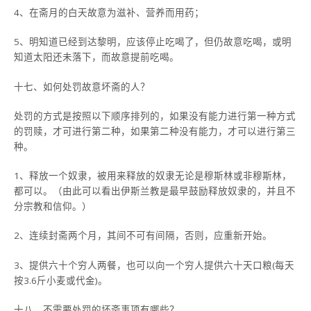
4、在斋月的白天故意为滋补、营养而用药；
5、明知道已经到达黎明，应该停止吃喝了，但仍故意吃喝，或明
知道太阳还未落下，而故意提前吃喝。
十七、如何处罚故意坏斋的人？
处罚的方式是按照以下顺序排列的，如果没有能力进行第一种方式
的罚赎，才可进行第二种，如果第二种没有能力，才可以进行第三
种。
1、释放一个奴隶，被用来释放的奴隶无论是穆斯林或非穆斯林，
都可以。（由此可以看出伊斯兰教是最早鼓励释放奴隶的，并且不
分宗教和信仰。）
2、连续封斋两个月，其间不可有间隔，否则，应重新开始。
3、提供六十个穷人两餐，也可以向一个穷人提供六十天口粮(每天
按3.6斤小麦或代金)。
十八、不需要处罚的坏斋事项有哪些？