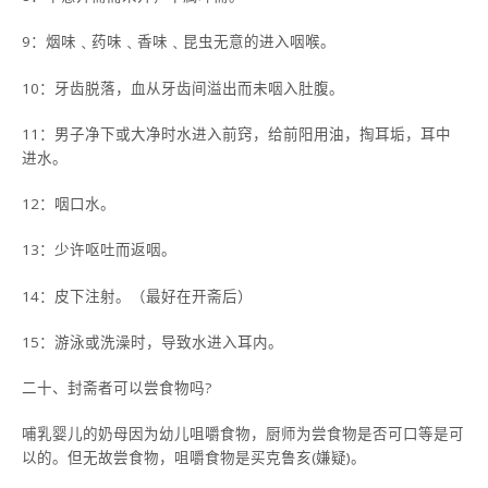
9：烟味﹑药味﹑香味﹑昆虫无意的进入咽喉。
10：牙齿脱落，血从牙齿间溢出而未咽入肚腹。
11：男子净下或大净时水进入前窍，给前阳用油，掏耳垢，耳中
进水。
12：咽口水。
13：少许呕吐而返咽。
14：皮下注射。（最好在开斋后）
15：游泳或洗澡时，导致水进入耳内。
二十、封斋者可以尝食物吗?
哺乳婴儿的奶母因为幼儿咀嚼食物，厨师为尝食物是否可口等是可
以的。但无故尝食物，咀嚼食物是买克鲁亥(嫌疑)。