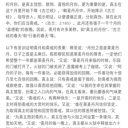
的月份，是真主饶恕、慈悯、喜悦的月份。更为重要的是，真主在
这个月里开始下降《古兰经》，“赖麦丹月中，开始降示《古兰
经》，指导世人，昭示明证，以便遵循正道，分别真伪，故在此月
中，你们应当斋戒。”（古兰：2:185）。此月还有强于一千个月的
“盖德勒”的夜晚。因此，斋月有许多美称，如“真主的月份”、“古兰
经的春天”和“行善的春天”等。
以下有圣训证明斋月和斋戒的贵重：穆圣说：“月份之首是莱麦丹
月，日子之首是主麻日。假若穆民知道莱麦丹份的尊贵，一定他们
希望整个一年都是莱麦丹月。”又说：“莱麦丹月来临的时候，乐园
的门被打开了，火狱的门被关闭了,恶魔被考上了枷锁。”又说：“阿
丹的子孙，每有一件善功，必能获得加倍的回赐，一件善功有十倍
乃至七百倍的回赐。真主说：只有斋戒是属于我的，封斋者为我而
戒欲绝食，故我以斋而给他回赐。”又说：“以我的生命在其掌握的
真主盟誓，封斋之人口内的气味，在真主看来，要比麝香的气味更
美。”又说：“斋戒的人，有两种快乐：一是开斋时的快乐，二是见
主时得到斋戒的大赏时的快乐。又说：“谁在莱麦丹月信仰坚定，
为取得真主的喜悦和回赏而斋戒，其以往的罪恶将被恕饶。”又
说：“为真主而封斋的人，真主在他与火狱之间设置一条壕沟，其
宽如天地。”又说：“斋月的每一晚上，真主都从火狱中释放出六十