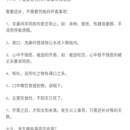
需要还补，不需要罚赎的坏斋事项：
1、夫妻间非同房的爱恋举止。如：亲吻、爱抚、性器官磨擦、手
淫而导致泄精。
2、漱口、洗鼻时错误地让水进入喉咙内。
3、心中不情愿、被迫的开斋，如：被迫吃饮，心中极不情愿的被
丈夫要求同房。
4、呕吐，且所吐之物有满口之多。
5、口中噙饮食或别物，误咽下。
6、五更饮食时，不知天已亮了。
7、开斋之后，才知太阳未落。发生以上事项，只需还补对等的天
数。
十九、发生哪些事项不坏斋？