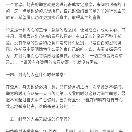
一个意念。封斋的举意就是为进行斋戒立定意念，来阐明封斋的目
的，这一点是封斋的关键所在，自己封斋的目的是为了遵行真主的
命令，希望借此功课更加接近真主，取得真主的喜悦。
举意是一种内心的工作，意念闪现之间，便可成立。也可以心、口
并用，用嘴表达出心中的意图和目的。有口无心的举意不称作举
意。没有举意的封斋和绝食并没有什么区别，只是白白的忍饥挨
饿。在举意中要明确为什么要约束自己的吃、饮、夫妻交媾等行
为，并且为谁而心甘情愿地这样做。穆圣说：“一切工作皆凭着举
意……。”“谁没有在黎明前决意封斋，谁就没有斋戒。”
十四、封斋的人在什么时候举意？
在斋月，每天封斋必须举意，只在斋月初进行一次举意是不够的。
举意的时间应从头一天日落到第二天黎明时分这段时间里举意，最
迟不可超过当天中午日偏时。因为穆圣说：“谁在黎明前没有专心
致志地举意封斋，谁的斋是无效的。”
十五、封斋的人每天应该怎样举意？
完整的封斋举意是：“乃外衣土，艾呢艾苏买，扫满，舍海勒，来