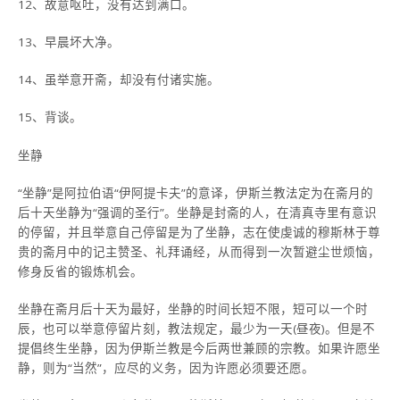
12、故意呕吐，没有达到满口。
13、早晨坏大净。
14、虽举意开斋，却没有付诸实施。
15、背谈。
坐静
“坐静”是阿拉伯语“伊阿提卡夫”的意译，伊斯兰教法定为在斋月的
后十天坐静为“强调的圣行”。坐静是封斋的人，在清真寺里有意识
的停留，并且举意自己停留是为了坐静，志在使虔诚的穆斯林于尊
贵的斋月中的记主赞圣、礼拜诵经，从而得到一次暂避尘世烦恼，
修身反省的锻炼机会。
坐静在斋月后十天为最好，坐静的时间长短不限，短可以一个时
辰，也可以举意停留片刻，教法规定，最少为一天(昼夜)。但是不
提倡终生坐静，因为伊斯兰教是今后两世兼顾的宗教。如果许愿坐
静，则为“当然”，应尽的义务，因为许愿必须要还愿。