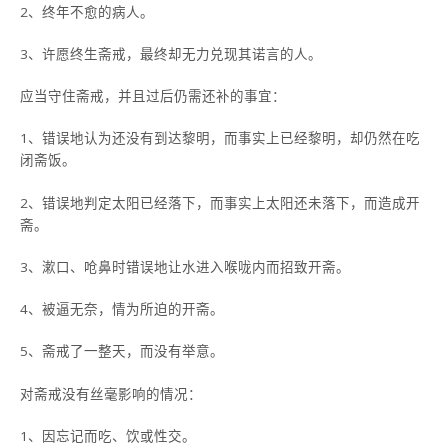
2、终年不愈的病人。
3、许愿终生斋戒，最终却无力兑现其诺言的人。
应当守住斋戒，并且过后仍需还补的事宜：
1、错误地认为还没有到达黎明，而事实上已经黎明，却仍然在吃
闭斋饭。
2、错误地判定太阳已经落下，而事实上太阳还未落下，而造成开
斋。
3、漱口、呛鼻时错误地让水进入喉咙内而招致开斋。
4、被逼无奈，情为所迫的开斋。
5、斋戒了一整天，而没有举意。
对斋戒没有丝毫影响的情况：
1、因忘记而吃、饮或性交。