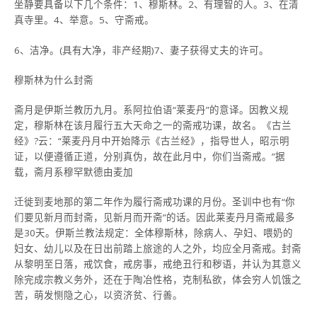
坐静要具备以下几个条件：1、穆斯林。2、有理智的人。3、在清
真寺里。4、举意。5、守斋戒。
6、洁净。(具有大净，非产经期)7、妻子获得丈夫的许可。
穆斯林为什么封斋
斋月是伊斯兰教历九月。系阿拉伯语“莱麦丹”的意译。因教义规
定，穆斯林在该月履行五大天命之一的斋戒功课，故名。《古兰
经》?云：“莱麦丹月中开始降示《古兰经》，指导世人，昭示明
证，以便遵循正道，分别真伪，故在此月中，你们当斋戒。”据
载，斋月系穆罕默德由麦加
迁徙到麦地那的第二年作为履行斋戒功课的月份。圣训中也有“你
们要见新月而封斋，见新月而开斋”的话。因此莱麦丹月斋戒最多
是30天。伊斯兰教法规定：全体穆斯林，除病人、孕妇、喂奶的
妇女、幼儿以及在日出前踏上旅途的人之外，均应全月斋戒。封斋
从黎明至日落，戒饮食，戒房事，戒绝丑行和秽语，并认为其意义
除完成宗教义务外，还在于陶冶性格，克制私欲，体会穷人饥饿之
苦，萌发恻隐之心，以资济贫、行善。