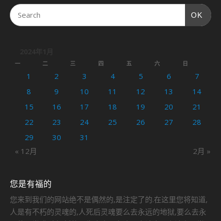
OK
2024年1月
一
二
三
四
五
六
日
1
2
3
4
5
6
7
8
9
10
11
12
13
14
15
16
17
18
19
20
21
22
23
24
25
26
27
28
29
30
31
« 12月
2月 »
您是有福的
您来到我们的网站绝不是偶然的,是注定了的.在这里您将知道,
人是有不朽的灵魂的,人死后灵魂要么去永远的地狱,要么去永