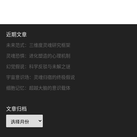
近期文章
未来范式：三维度灵魂研究框架
灵魂恐惧：进化塑造的心理机制
幻觉假说：科学反驳与未解之谜
宇宙意识场：灵魂归宿的终极假说
细胞记忆：超越大脑的意识载体
文章归档