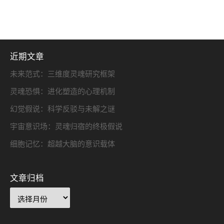
近期文章
未来范式：三维度灵魂研究框架
灵魂恐惧：进化塑造的心理机制
幻觉假说：科学反驳与未解之谜
宇宙意识场：灵魂归宿的终极假说
细胞记忆：超越大脑的意识载体
文章归档