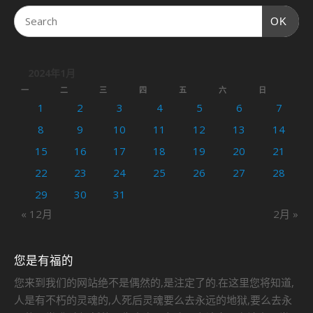
OK
2024年1月
一
二
三
四
五
六
日
1
2
3
4
5
6
7
8
9
10
11
12
13
14
15
16
17
18
19
20
21
22
23
24
25
26
27
28
29
30
31
« 12月
2月 »
您是有福的
您来到我们的网站绝不是偶然的,是注定了的.在这里您将知道,
人是有不朽的灵魂的,人死后灵魂要么去永远的地狱,要么去永