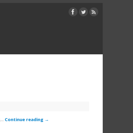
经…
Continue reading
→