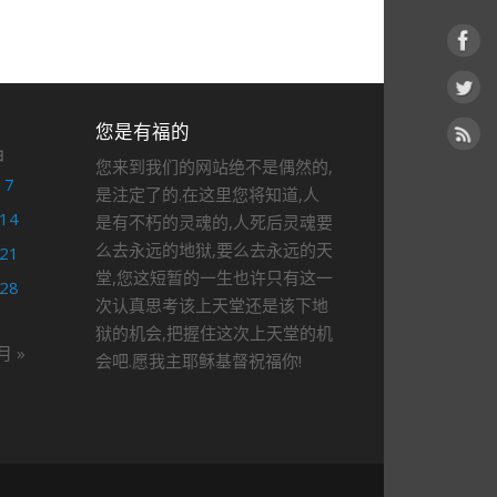
您是有福的
日
您来到我们的网站绝不是偶然的,
7
是注定了的.在这里您将知道,人
14
是有不朽的灵魂的,人死后灵魂要
么去永远的地狱,要么去永远的天
21
堂,您这短暂的一生也许只有这一
28
次认真思考该上天堂还是该下地
狱的机会,把握住这次上天堂的机
月 »
会吧.愿我主耶稣基督祝福你!