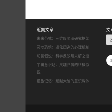
近期文章
文
未来范式：三维度灵魂研究框架
灵魂恐惧：进化塑造的心理机制
幻觉假说：科学反驳与未解之谜
宇宙意识场：灵魂归宿的终极假
说
细胞记忆：超越大脑的意识载体