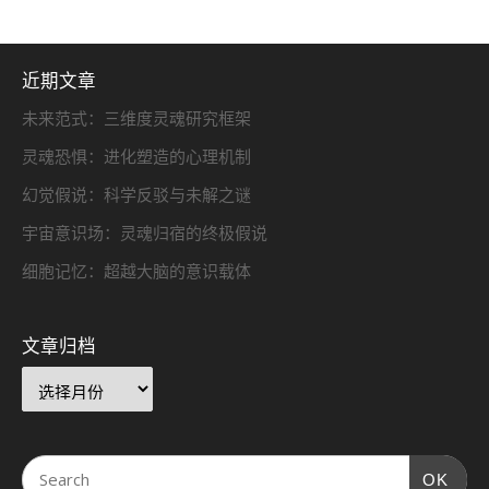
近期文章
未来范式：三维度灵魂研究框架
灵魂恐惧：进化塑造的心理机制
幻觉假说：科学反驳与未解之谜
宇宙意识场：灵魂归宿的终极假说
细胞记忆：超越大脑的意识载体
文章归档
OK