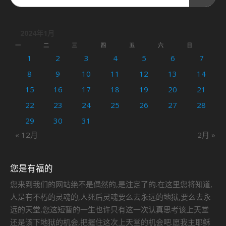
2024年1月
一
二
三
四
五
六
日
1
2
3
4
5
6
7
8
9
10
11
12
13
14
15
16
17
18
19
20
21
22
23
24
25
26
27
28
29
30
31
« 12月
2月 »
您是有福的
您来到我们的网站绝不是偶然的,是注定了的.在这里您将知道,
人是有不朽的灵魂的,人死后灵魂要么去永远的地狱,要么去永
远的天堂,您这短暂的一生也许只有这一次认真思考该上天堂
还是该下地狱的机会,把握住这次上天堂的机会吧.愿我主耶稣