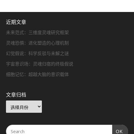
近期文章
未来范式：三维度灵魂研究框架
灵魂恐惧：进化塑造的心理机制
幻觉假说：科学反驳与未解之谜
宇宙意识场：灵魂归宿的终极假说
细胞记忆：超越大脑的意识载体
文章归档
OK