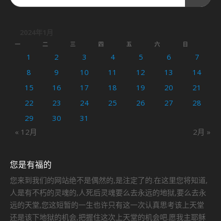
2024年1月
一
二
三
四
五
六
日
1
2
3
4
5
6
7
8
9
10
11
12
13
14
15
16
17
18
19
20
21
22
23
24
25
26
27
28
29
30
31
« 12月
2月 »
您是有福的
您来到我们的网站绝不是偶然的,是注定了的.在这里您将知道,
人是有不朽的灵魂的,人死后灵魂要么去永远的地狱,要么去永
远的天堂,您这短暂的一生也许只有这一次认真思考该上天堂
还是该下地狱的机会,把握住这次上天堂的机会吧.愿我主耶稣