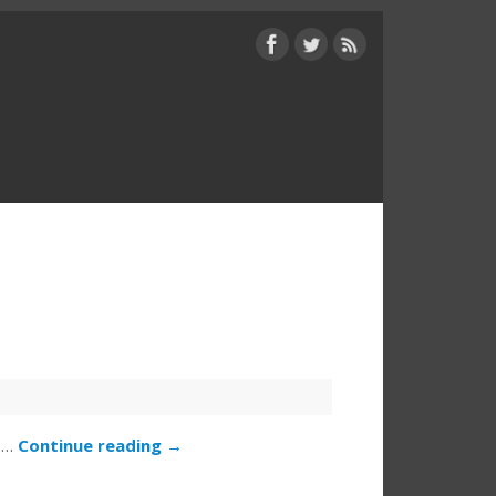
艺…
Continue reading
→