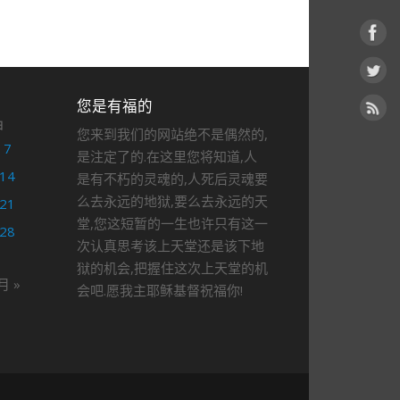
您是有福的
日
您来到我们的网站绝不是偶然的,
7
是注定了的.在这里您将知道,人
14
是有不朽的灵魂的,人死后灵魂要
么去永远的地狱,要么去永远的天
21
堂,您这短暂的一生也许只有这一
28
次认真思考该上天堂还是该下地
狱的机会,把握住这次上天堂的机
月 »
会吧.愿我主耶稣基督祝福你!