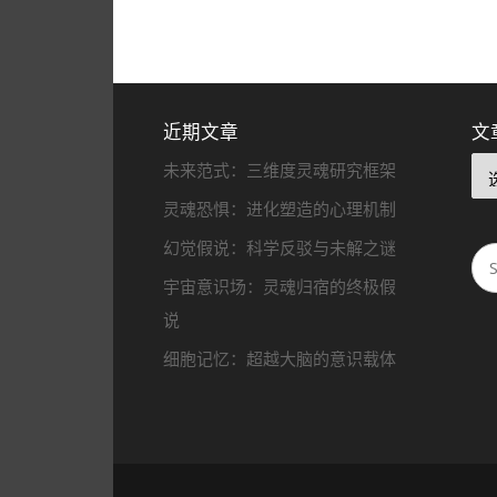
近期文章
文
未来范式：三维度灵魂研究框架
灵魂恐惧：进化塑造的心理机制
幻觉假说：科学反驳与未解之谜
宇宙意识场：灵魂归宿的终极假
说
细胞记忆：超越大脑的意识载体